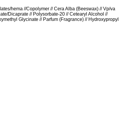
rylates/hema //Copolymer // Cera Alba (Beeswax) // Vp/va
te/Dicaprate // Polysorbate-20 // Cetearyl Alcohol //
roxymethyl Glycinate // Parfum (Fragrance) // Hydroxypropyl