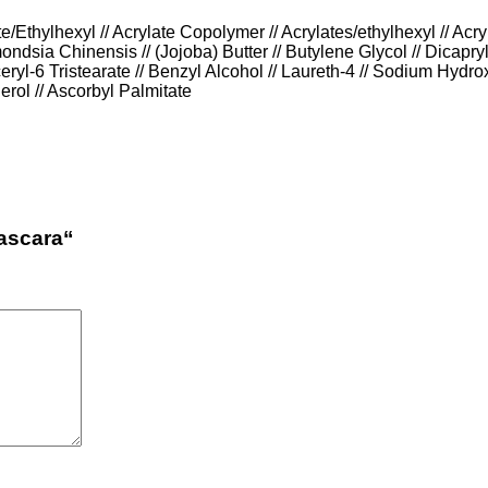
e/Ethylhexyl // Acrylate Copolymer // Acrylates/ethylhexyl // Ac
sia Chinensis // (Jojoba) Butter // Butylene Glycol // Dicapryla
yceryl-6 Tristearate // Benzyl Alcohol // Laureth-4 // Sodium Hyd
erol // Ascorbyl Palmitate
Mascara“