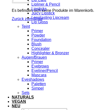
Lipliner & Pencil
Lipsticks
Es befinden sich keine Produkte im Warenkorb.
Juicy Lipstick
Longlasting Lipcream
Zurück zum Shop
Lip Gloss
Teint
Primer
Powder
Foundation
Blush
Concealer
Highlighter & Bronzer
Augen/Brauen
Primer
Eyebrows
Eyeliner/Pencil
Mascara
Eyeshadows
Paletten
Simpel
Sets
NATURALS
VEGAN
NEU