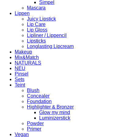
Simpel
Mascara
Lippen
Juicy Lipstick
Lip Care
Lip Gloss
Lipliner / Lippencil
Lipsticks
Longlasting Lipcream
Makeup
Mix&Match
NATURALS
NEU
Pinsel
Sets
Teint
Blush
Concealer
Foundation
Highlighter & Bronzer
Glow my mind
Luminizerstick
Powder
Primer
Vegan