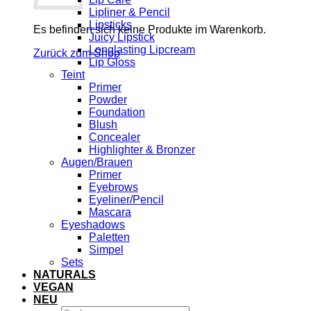
Lipliner & Pencil
Lipsticks
Es befinden sich keine Produkte im Warenkorb.
Juicy Lipstick
Longlasting Lipcream
Zurück zum Shop
Lip Gloss
Teint
Primer
Powder
Foundation
Blush
Concealer
Highlighter & Bronzer
Augen/Brauen
Primer
Eyebrows
Eyeliner/Pencil
Mascara
Eyeshadows
Paletten
Simpel
Sets
NATURALS
VEGAN
NEU