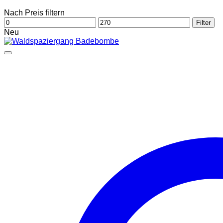
Nach Preis filtern
Min.
Max.
Filter
Preis
Preis
Neu