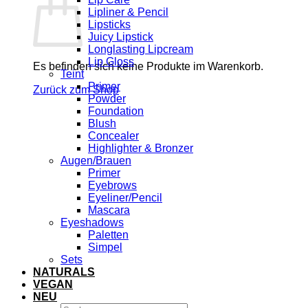
Lipliner & Pencil
Lipsticks
Juicy Lipstick
Longlasting Lipcream
Lip Gloss
Es befinden sich keine Produkte im Warenkorb.
Teint
Primer
Zurück zum Shop
Powder
Foundation
Blush
Concealer
Highlighter & Bronzer
Augen/Brauen
Primer
Eyebrows
Eyeliner/Pencil
Mascara
Eyeshadows
Paletten
Simpel
Sets
NATURALS
VEGAN
NEU