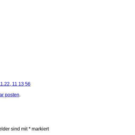
1.22, 11 13 56
r posten
.
elder sind mit
*
markiert