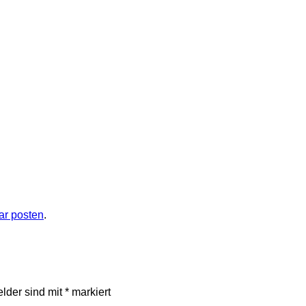
r posten
.
elder sind mit
*
markiert