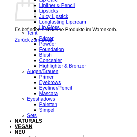
Lipliner & Pencil
Lipsticks
Juicy Lipstick
Longlasting Lipcream
Lip Gloss
Es befinden sich keine Produkte im Warenkorb.
Teint
Primer
Zurück zum Shop
Powder
Foundation
Blush
Concealer
Highlighter & Bronzer
Augen/Brauen
Primer
Eyebrows
Eyeliner/Pencil
Mascara
Eyeshadows
Paletten
Simpel
Sets
NATURALS
VEGAN
NEU