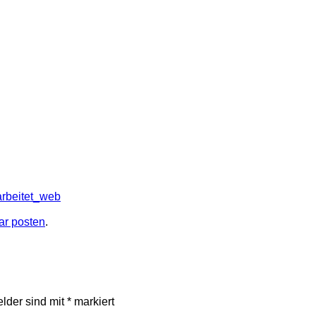
rbeitet_web
r posten
.
elder sind mit
*
markiert