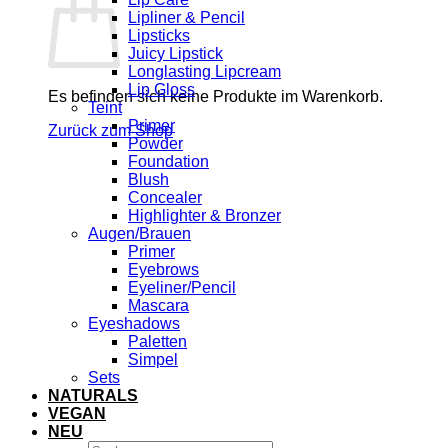
Lipliner & Pencil
Lipsticks
Juicy Lipstick
Longlasting Lipcream
Lip Gloss
Es befinden sich keine Produkte im Warenkorb.
Teint
Primer
Zurück zum Shop
Powder
Foundation
Blush
Concealer
Highlighter & Bronzer
Augen/Brauen
Primer
Eyebrows
Eyeliner/Pencil
Mascara
Eyeshadows
Paletten
Simpel
Sets
NATURALS
VEGAN
NEU