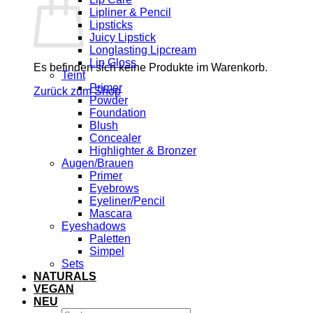
Lipliner & Pencil
Lipsticks
Juicy Lipstick
Longlasting Lipcream
Lip Gloss
Es befinden sich keine Produkte im Warenkorb.
Teint
Primer
Zurück zum Shop
Powder
Foundation
Blush
Concealer
Highlighter & Bronzer
Augen/Brauen
Primer
Eyebrows
Eyeliner/Pencil
Mascara
Eyeshadows
Paletten
Simpel
Sets
NATURALS
VEGAN
NEU