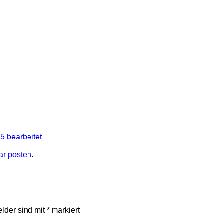
 bearbeitet
r posten
.
elder sind mit
*
markiert