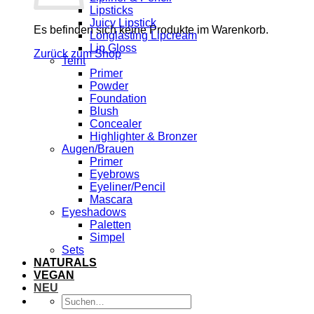
Lipsticks
Juicy Lipstick
Es befinden sich keine Produkte im Warenkorb.
Longlasting Lipcream
Lip Gloss
Zurück zum Shop
Teint
Primer
Powder
Foundation
Blush
Concealer
Highlighter & Bronzer
Augen/Brauen
Primer
Eyebrows
Eyeliner/Pencil
Mascara
Eyeshadows
Paletten
Simpel
Sets
NATURALS
VEGAN
NEU
Suchen
nach: