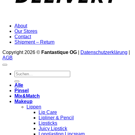
About
Our Stores
Contact
Shipment – Return
Copyright 2026 ©
Fantastique OG
|
Datenschutzerklärung
|
AGB
Suchen
nach:
Alle
Pinsel
Mix&Match
Makeup
Lippen
Lip Care
Lipliner & Pencil
Lipsticks
Juicy Lipstick
Longlasting Lipcream