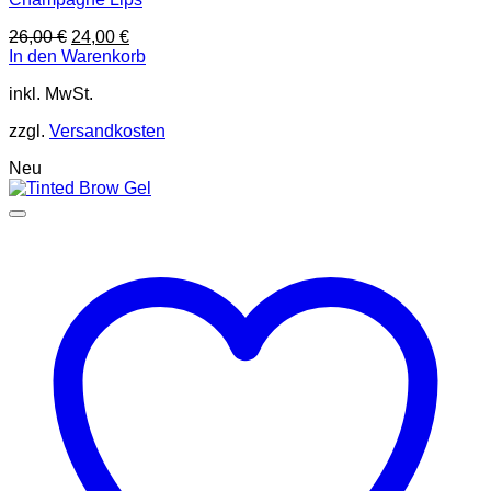
Ursprünglicher
Aktueller
26,00
€
24,00
€
Preis
Preis
In den Warenkorb
war:
ist:
inkl. MwSt.
26,00 €
24,00 €.
zzgl.
Versandkosten
Neu