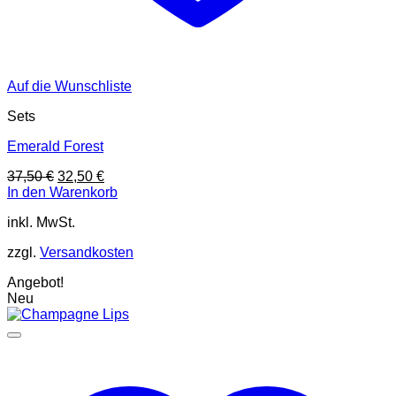
Auf die Wunschliste
Sets
Emerald Forest
Ursprünglicher
Aktueller
37,50
€
32,50
€
Preis
Preis
In den Warenkorb
war:
ist:
inkl. MwSt.
37,50 €
32,50 €.
zzgl.
Versandkosten
Angebot!
Neu