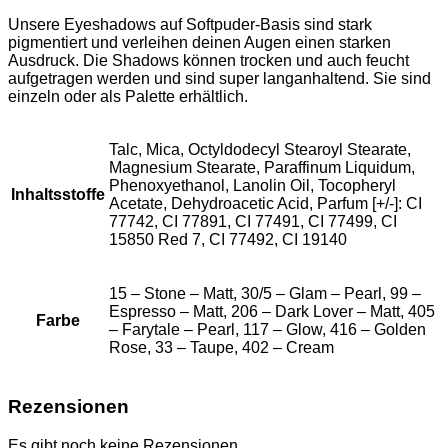
Unsere Eyeshadows auf Softpuder-Basis sind stark
pigmentiert und verleihen deinen Augen einen starken
Ausdruck. Die Shadows können trocken und auch feucht
aufgetragen werden und sind super langanhaltend. Sie sind
einzeln oder als Palette erhältlich.
Talc, Mica, Octyldodecyl Stearoyl Stearate,
Magnesium Stearate, Paraffinum Liquidum,
Phenoxyethanol, Lanolin Oil, Tocopheryl
Inhaltsstoffe
Acetate, Dehydroacetic Acid, Parfum [+/-]: CI
77742, CI 77891, CI 77491, CI 77499, CI
15850 Red 7, CI 77492, CI 19140
15 – Stone – Matt, 30/5 – Glam – Pearl, 99 –
Espresso – Matt, 206 – Dark Lover – Matt, 405
Farbe
– Farytale – Pearl, 117 – Glow, 416 – Golden
Rose, 33 – Taupe, 402 – Cream
Rezensionen
Es gibt noch keine Rezensionen.