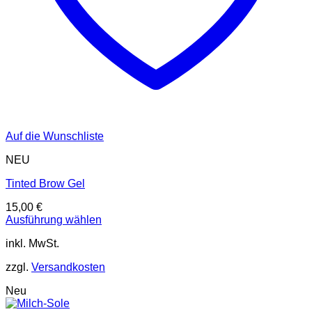
Auf die Wunschliste
NEU
Tinted Brow Gel
15,00
€
Ausführung wählen
Dieses
inkl. MwSt.
Produkt
weist
zzgl.
Versandkosten
mehrere
Varianten
Neu
auf.
Die