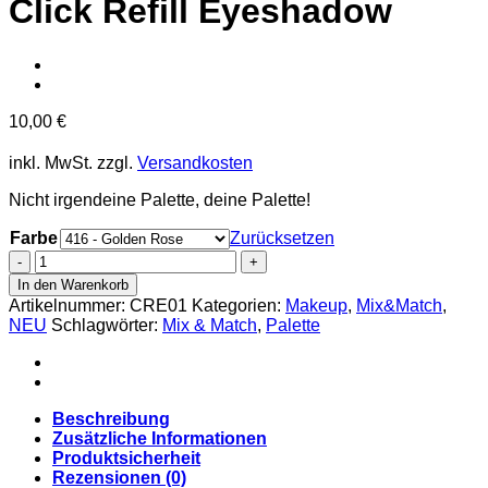
Click Refill Eyeshadow
10,00
€
inkl. MwSt.
zzgl.
Versandkosten
Nicht irgendeine Palette, deine Palette!
Farbe
Zurücksetzen
Click
Refill
In den Warenkorb
Eyeshadow
Artikelnummer:
CRE01
Kategorien:
Makeup
,
Mix&Match
,
Menge
NEU
Schlagwörter:
Mix & Match
,
Palette
Beschreibung
Zusätzliche Informationen
Produktsicherheit
Rezensionen (0)