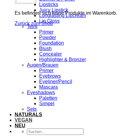
Lipsticks
Juicy Lipstick
Es befinden sich keine Produkte im Warenkorb.
Longlasting Lipcream
Lip Gloss
Zurück zum Shop
Teint
Primer
Powder
Foundation
Blush
Concealer
Highlighter & Bronzer
Augen/Brauen
Primer
Eyebrows
Eyeliner/Pencil
Mascara
Eyeshadows
Paletten
Simpel
Sets
NATURALS
VEGAN
NEU
Suchen
nach: