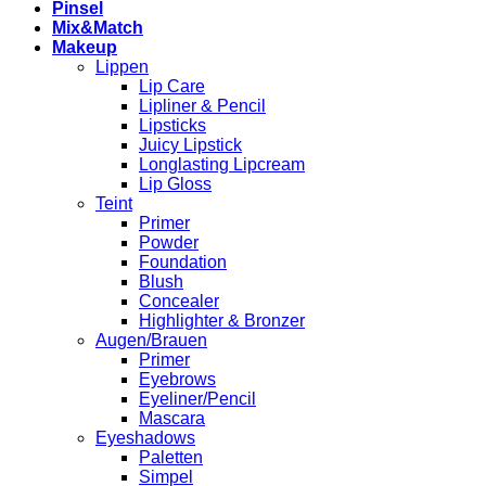
Pinsel
Mix&Match
Makeup
Lippen
Lip Care
Lipliner & Pencil
Lipsticks
Juicy Lipstick
Longlasting Lipcream
Lip Gloss
Teint
Primer
Powder
Foundation
Blush
Concealer
Highlighter & Bronzer
Augen/Brauen
Primer
Eyebrows
Eyeliner/Pencil
Mascara
Eyeshadows
Paletten
Simpel