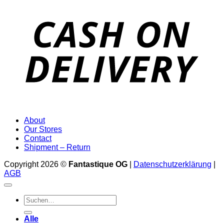
D
About
Our Stores
Contact
Shipment – Return
Copyright 2026 ©
Fantastique OG
|
Datenschutzerklärung
|
AGB
Suchen
nach:
Alle